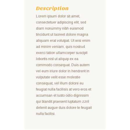
Description
Lorem ipsum dolor sit amet,
consectetuer adipiscing elit, sed
diam nonummy nibh euismod
tincidunt ut laoreet dolore magna
aliquam erat volutpat. Ut wisi enim
ad minim veniam, quis nostrud
exerci tation ullamcorper suscipit
lobortis nisl ut aliquip ex ea
commodo consequat. Duis autem
vel eum iriure dolor in hendrerit in
vulputate velit esse molestie
consequat, vel illum dolore eu
feugiat nulla facilisis at vero eros et
accumsan et iusto odio dignissim
qui blandit praesent luptatum zzril
delenit augue duis dolore te feugait
nulla facilisi.