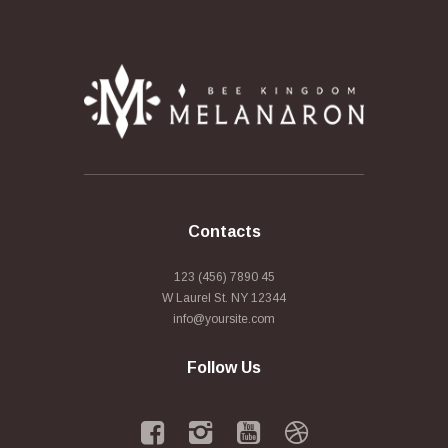
Contacts
123 (456) 7890 45
W Laurel St. NY 12344
info@yoursite.com
Follow Us